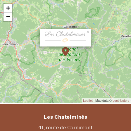
+
−
×
Leaflet
| Map data ©
contributors
Les Chatelminés
41, route de Cornimont