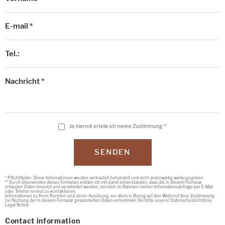
E-mail *
Tel.:
Nachricht *
Ja, hiermit erteile ich meine Zustimmung **
SENDEN
* Pflichtfelder .Diese Informationen werden vertraulich behandelt und nicht anderwärtig weitergegeben
** Durch Übersenden dieses Formulars erkläre ich mit damit einverstanden, dass die in diesem Formular
erfassten Daten benutzt und verarbeitet werden, um mich im Rahmen meiner Informationsanfrage per E-Mail
oder Telefon erneut zu kontaktieren.
Informationen zu Ihren Rechten und deren Ausübung, vor allem in Bezug auf den Widerruf Ihrer Zustimmung
zur Nutzung der in diesem Formular gesammelten Daten entnehmen Sie bitte unserer Datenschutzrichtlinie.
Legal Notice
Contact information